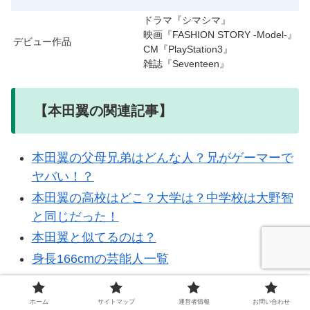
ドラマ『シマシマ』
映画『FASHION STORY -Model-』
デビュー作品
CM『PlayStation3』
雑誌『Seventeen』
【本田翼の関連記事】
本田翼の父母兄弟はどんな人？兄がゲーマーで
ヤバい！？
本田翼の高校はどこ？大学は？中学校は大野智
と同じだった！
本田翼と似てるのは？
身長166cmの芸能人一覧
ホーム
サイトマップ
運営者情報
お問い合わせ