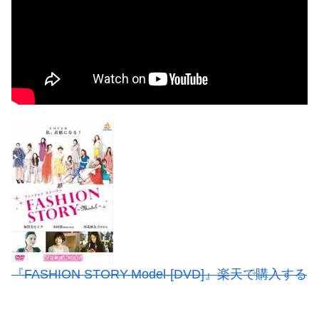
『FASHION STORY-Model-[DVD]』楽天で購入する