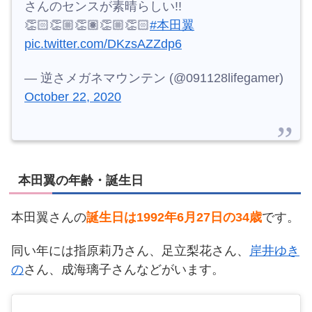
さんのセンスが素晴らしい!!
👏🏻👏🏼👏🏽👏🏼👏🏻
#本田翼
pic.twitter.com/DKzsAZZdp6
— 逆さメガネマウンテン (@091128lifegamer)
October 22, 2020
本田翼の年齢・誕生日
本田翼さんの
誕生日は1992年6月27日の34歳
です。
同い年には指原莉乃さん、足立梨花さん、
岸井ゆき
の
さん、成海璃子さんなどがいます。