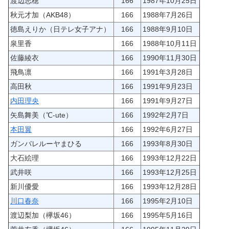
渡辺志穂
166
1987年10月25日
秋元才加（AKB48）
166
1988年7月26日
徳島えりか（日テレ女子アナ）
166
1988年9月10日
泉里香
166
1988年10月11日
佐藤綾衣
166
1990年11月30日
飛鳥凛
166
1991年3月28日
高田秋
166
1991年9月23日
内田理央
166
1991年9月27日
矢島舞美（℃-ute）
166
1992年2月7日
本田翼
166
1992年6月27日
ガンバレルーヤまひる
166
1993年8月30日
大石絵理
166
1993年12月22日
武井咲
166
1993年12月25日
新川優愛
166
1993年12月28日
川口春奈
166
1995年2月10日
渡辺梨加（欅坂46）
166
1995年5月16日