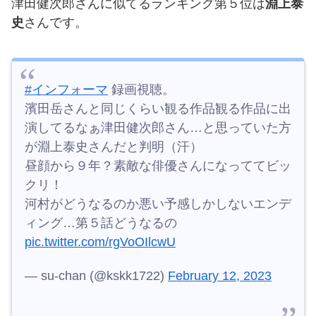
津田健次郎さんに似てるランキング第５位は
淵上泰
史
さんです。
#インフォーマ
録画視聴。
濱田岳さんと同じくらい観る作品観る作品に出
演してるなぁ津田健次郎さん…と思っていた方
が淵上泰史さんだと判明（汗）
昼顔から９年？素敵な俳優さんになっててビッ
クリ！
河村がどうなるのか悪い予感しかしないエンデ
ィング…第５話どうなるの
pic.twitter.com/rgVoOIlcwU
— su-chan (@kskk1722)
February 12, 2023