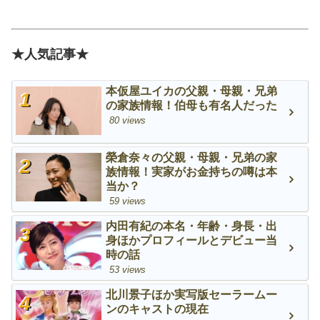
★人気記事★
本仮屋ユイカの父親・母親・兄弟
の家族情報！伯母も有名人だった
80 views
榮倉奈々の父親・母親・兄弟の家
族情報！実家がお金持ちの噂は本
当か？
59 views
内田有紀の本名・年齢・身長・出
身ほかプロフィールとデビュー当
時の話
53 views
北川景子ほか実写版セーラームー
ンのキャストの現在