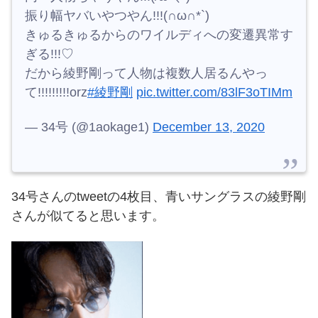
振り幅ヤバいやつやん!!!(∩ω∩*`)
きゅるきゅるからのワイルディへの変遷異常す
ぎる!!!♡
だから綾野剛って人物は複数人居るんやっ
て!!!!!!!!!orz
#綾野剛
pic.twitter.com/83lF3oTIMm
— 34号 (@1aokage1)
December 13, 2020
34号さんのtweetの4枚目、青いサングラスの綾野剛
さんが似てると思います。