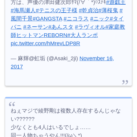
方は、声優の津田健次郎ｻﾏ(/∀｀*)♡ｽﾃｷ
#遊戯王
#海馬瀬人
#テニスの王子様
#乾貞治
#薄桜鬼
#
風間千景
#GANGSTA
#ニコラス
#ニック
#タイ
バニ
#ネーサン
#あんスタ
#ラヴィオル
#家庭教
師ヒットマンREBORN
#大人ランボ
pic.twitter.com/hMrevLDP8R
— 麻輝@虹垢 (@Asaki_2ji)
November 16,
2017
ねぇマジで綾野剛は複数人存在するんじゃな
い??????
少なくとも4人はいるでしょ……
同一人物ちゃうやん!!!(/ω＼*)