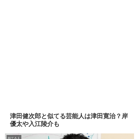
津田健次郎と似てる芸能人は津田寛治？岸
優太や入江陵介も
似てる人