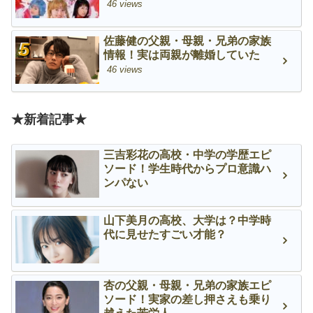
46 views
佐藤健の父親・母親・兄弟の家族
情報！実は両親が離婚していた
46 views
★新着記事★
三吉彩花の高校・中学の学歴エピ
ソード！学生時代からプロ意識ハ
ンパない
山下美月の高校、大学は？中学時
代に見せたすごい才能？
杏の父親・母親・兄弟の家族エピ
ソード！実家の差し押さえも乗り