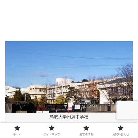
鳥取大学附属中学校
瀧本美織さんは中学受験をして、鳥取では最も偏差
ホーム
サイトマップ
運営者情報
お問い合わせ