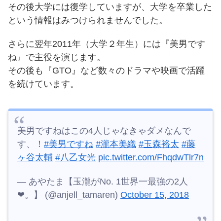
その後大学には復学していますが、大学を卒業した
という情報はみつけられませんでした。
さらに翌年2011年（大学２年生）には『美男です
ね』で主役を演じます。
その後も『GTO』など数々のドラマや映画で活躍
を続けています。
美男ですねはこの4人じゃなきゃダメなんで
す、！
#美男ですね
#瀧本美織
#玉森裕太
#藤
ヶ谷太輔
#八乙女光
pic.twitter.com/FhqdwTlr7n
— あやたま【玉瀧がNo. 1世界一最強の2人
❤︎。】 (@anjell_tamaren)
October 15, 2018