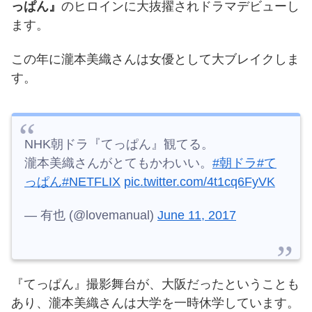
っぱん』
のヒロインに大抜擢されドラマデビューし
ます。
この年に瀧本美織さんは女優として大ブレイクしま
す。
NHK朝ドラ『てっぱん』観てる。
瀧本美織さんがとてもかわいい。
#朝ドラ
#て
っぱん
#NETFLIX
pic.twitter.com/4t1cq6FyVK
— 有也 (@lovemanual)
June 11, 2017
『てっぱん』撮影舞台が、大阪だったということも
あり、瀧本美織さんは大学を一時休学しています。