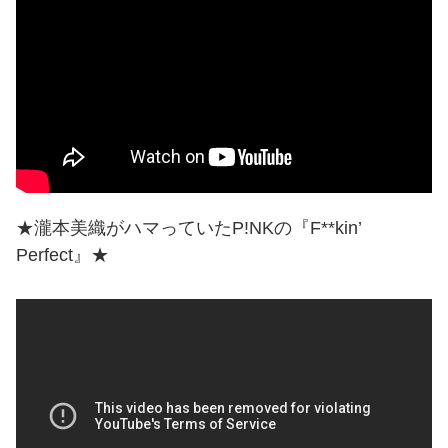
★瀧本美織がハマっていたP!NKの『F**kin’
Perfect』★