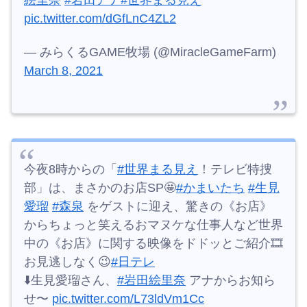
絵里奈
#岩田アナ
#世界まる見え
pic.twitter.com/dGfLnC4ZL2
— みらくるGAME牧場 (@MiracleGameFarm)
March 8, 2021
今夜8時からの「
#世界まる見え
！テレビ特捜
部」は、まさかのお店SP🤩
#かまいたち
#生見
愛瑠
#森泉
をゲストに迎え、驚きの《お店》
からちょっと笑えるおマヌケな仕事人など世界
中の《お店》に関する映像をドドッとご紹介🎞
お見逃しなく😉
#日テレ
⬇️生見愛瑠さん、
#岩田絵里奈
アナからお知ら
せ〜
pic.twitter.com/L73ldVm1Cc