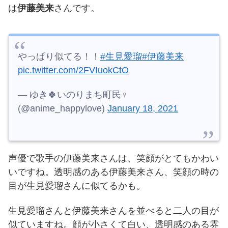
は
伊藤美来
さんです。
やっぱり似てる！！
#生見愛瑠
#伊藤美来
pic.twitter.com/2FVIuokCtO
— ゆき🍀いのりまち町民♀
(@anime_happylove)
January 18, 2021
声優で歌手の伊藤美来さんは、笑顔がとてもかわい
いですね。
透明感のある伊藤美来さん、笑顔の時の
目が生見愛瑠さんに似てるかも。
生見愛瑠さんと伊藤美来さんを並べると二人の目が
似ていますね。
顔が小さくて白い、透明感のある雰