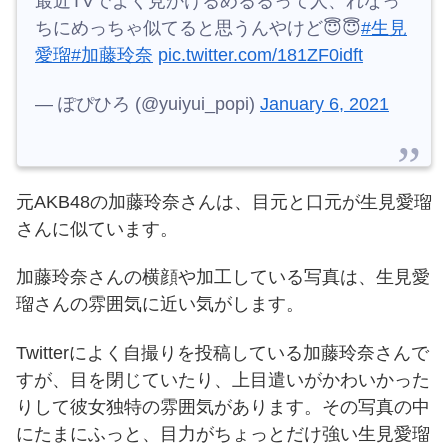
最近TVでよく見かけるめるるって人、れなっ
ちにめっちゃ似てると思うんやけど😇😇
#生見
愛瑠
#加藤玲奈
pic.twitter.com/181ZF0idft
— ぽぴひろ (@yuiyui_popi)
January 6, 2021
元AKB48の加藤玲奈さんは、目元と口元が生見愛瑠
さんに似ています。
加藤玲奈さんの横顔や加工している写真は、生見愛
瑠さんの雰囲気に近い気がします。
Twitterによく自撮りを投稿している加藤玲奈さんで
すが、目を閉じていたり、上目遣いがかわいかった
りして彼女独特の雰囲気があります。
その写真の中
にたまにふっと、目力がちょっとだけ強い生見愛瑠