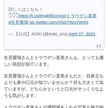
詳しくはこちら！
👇👇👇
https://t.co/tm4RlEoXxg
#トラウデン直美
#生見愛瑠
pic.twitter.com/V5GTWuYW4S
— 【公式】AOKI (@Aoki_sns)
April 27, 2021
生見愛瑠さんとトラウデン直美さんも、とっても優
しい笑顔が似ています。
生見愛瑠さんとトラウデン直美さんだと、目鼻立ち
よりも鼻や口元が似ていませんか？
目も大きくて似
ていますが、どちらかというと口元がそっくりなよ
うな気がします。
トラウデン直美さんの透明感あふれる写真も魅力的