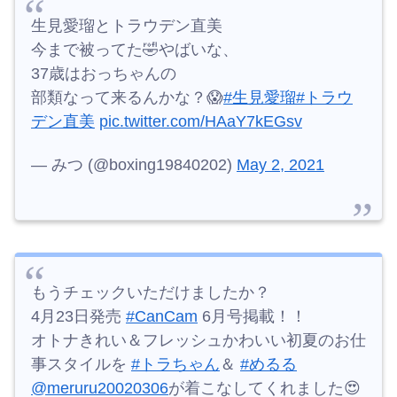
生見愛瑠とトラウデン直美
今まで被ってた🤣やばいな、
37歳はおっちゃんの
部類なって来るんかな？😱
#生見愛瑠
#トラウ
デン直美
pic.twitter.com/HAaY7kEGsv
— みつ (@boxing19840202)
May 2, 2021
もうチェックいただけましたか？
4月23日発売
#CanCam
6月号掲載！！
オトナきれい＆フレッシュかわいい初夏のお仕
事スタイルを
#トラちゃん
＆
#めるる
@meruru20020306
が着こなしてくれました😍