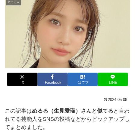
似てる人
X
Facebook
はてブ
LINE
2024.05.08
この記事は
めるる（生見愛瑠）さんと似てる
と言わ
れてる芸能人をSNSの投稿などからピックアップし
てまとめました。