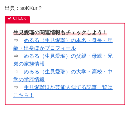
出典：soKKuri?
生見愛瑠の関連情報もチェックしよう！
⇒
めるる（生見愛瑠）の本名・身長・年
齢・出身ほかプロフィール
⇒
めるる（生見愛瑠）の父親・母親・兄
弟の家族情報
⇒
めるる（生見愛瑠）の大学・高校・中
学の学歴情報
⇒
生見愛瑠ほか芸能人似てる記事一覧は
こちら！