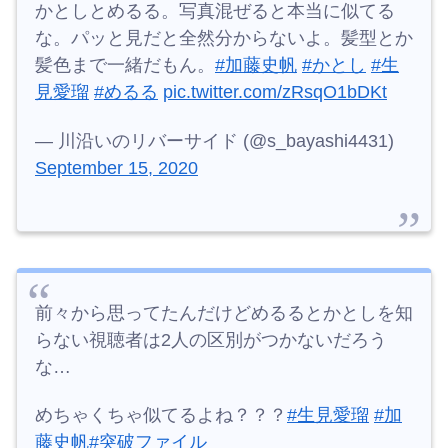
かとしとめるる。写真混ぜると本当に似てる
な。パッと見だと全然分からないよ。髪型とか
髪色まで一緒だもん。
#加藤史帆
#かとし
#生
見愛瑠
#めるる
pic.twitter.com/zRsqO1bDKt
— 川沿いのリバーサイド (@s_bayashi4431)
September 15, 2020
前々から思ってたんだけどめるるとかとしを知
らない視聴者は2人の区別がつかないだろう
な…
めちゃくちゃ似てるよね？？？
#生見愛瑠
#加
藤史帆
#突破ファイル