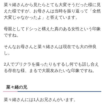
菜々緒さんから見たらとても大変そうだった様に見
えた様ですが、お母さんは当時を振り返って「全然
大変じゃなかったよ」と答えています。
母親としてドシっと構えた真のある女性という印象
ですね。
そんなお母さんと菜々緒さんは現在でも大の仲良
し。
2人でプリクラを撮ったりもするし何でも話し合え
る存在な様、まるで大親友みたいな印象ですね。
菜々緒の兄
菜々緒さんには1人お兄さんがいます。