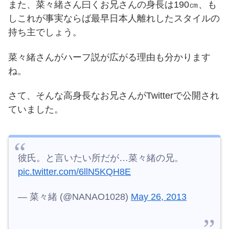
また、菜々緒さん曰くお兄さんの身長は190㎝、も
しこれが事実ならば最早日本人離れしたスタイルの
持ち主でしょう。
菜々緒さんがハーフ説が広がる理由も分かります
ね。
さて、そんな高身長なお兄さんがTwitterで公開され
ていました。
彼氏。と言いたい所だが…菜々緒の兄。
pic.twitter.com/6llN5KQH8E
— 菜々緒 (@NANAO1028)
May 26, 2013