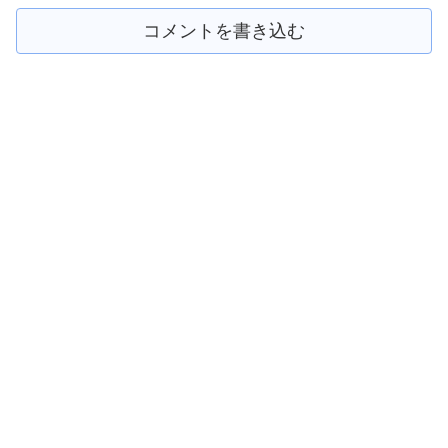
コメントを書き込む