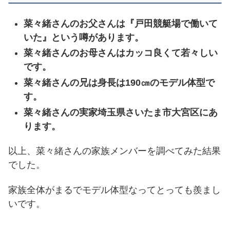
菜々緒さんのお父さんは『戸田競艇場で働いて
いた』という噂があります。
菜々緒さんのお母さんはカッコ良くて若々しい
です。
菜々緒さんの兄は身長は190㎝のモデル体型で
す。
菜々緒さんの実家埼玉県さいたま市大宮区にあ
ります。
以上、菜々緒さんの家族メンバーを調べてみた結果
でした。
家族全体がまるでモデル体型なってとっても羨まし
いです。