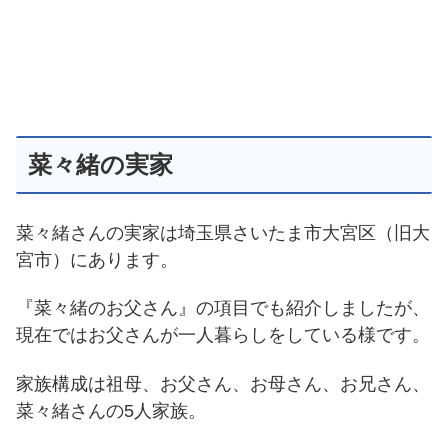
菜々緒の実家
菜々緒さんの実家は埼玉県さいたま市大宮区（旧大
宮市）にあります。
『菜々緒のお父さん』の項目でも紹介しましたが、
現在ではお父さんが一人暮らしをしている様です。
家族構成は祖母、お父さん、お母さん、お兄さん、
菜々緒さんの5人家族。