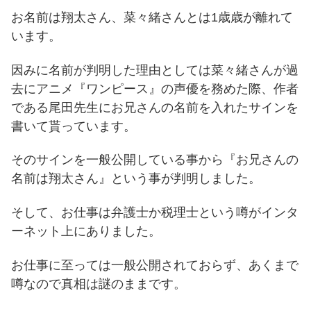
お名前は翔太さん、菜々緒さんとは1歳歳が離れて
います。
因みに名前が判明した理由としては菜々緒さんが過
去にアニメ『ワンピース』の声優を務めた際、作者
である尾田先生にお兄さんの名前を入れたサインを
書いて貰っています。
そのサインを一般公開している事から『お兄さんの
名前は翔太さん』という事が判明しました。
そして、お仕事は弁護士か税理士という噂がインタ
ーネット上にありました。
お仕事に至っては一般公開されておらず、あくまで
噂なので真相は謎のままです。