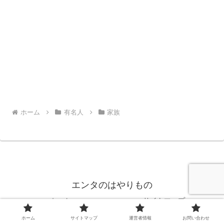
ホーム
有名人
家族
エンタのはやりもの
ホーム
サイトマップ
運営者情報
お問い合わせ
ホーム
サイトマップ
運営者情報
お問い合わせ