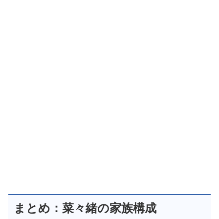
まとめ：菜々緒の家族構成