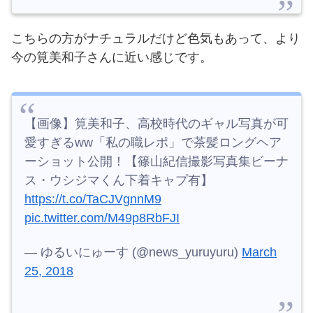
こちらの方がナチュラルだけど色気もあって、より
今の筧美和子さんに近い感じです。
【画像】筧美和子、高校時代のギャル写真が可
愛すぎるww「私の職レポ」で茶髪ロングヘア
ーショット公開！【篠山紀信撮影写真集ビーナ
ス・ウシジマくん下着キャプ有】
https://t.co/TaCJVgnnM9
pic.twitter.com/M49p8RbFJI
— ゆるいにゅーす (@news_yuruyuru)
March
25, 2018