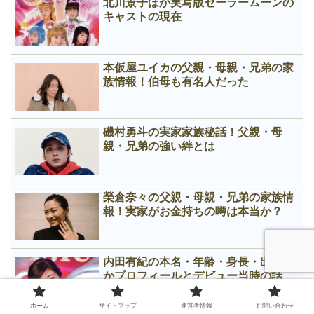
北川景子ほか実写版セーラームーンの
キャストの現在
本仮屋ユイカの父親・母親・兄弟の家
族情報！伯母も有名人だった
磯村勇斗の実家家族秘話！父親・母
親・兄弟の強い絆とは
榮倉奈々の父親・母親・兄弟の家族情
報！実家がお金持ちの噂は本当か？
内田有紀の本名・年齢・身長・出身ほ
かプロフィールとデビュー当時の話
ホーム
サイトマップ
運営者情報
お問い合わせ