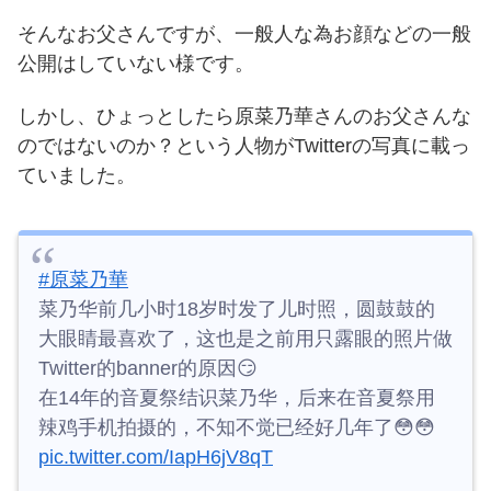
そんなお父さんですが、一般人な為お顔などの一般
公開はしていない様です。
しかし、ひょっとしたら原菜乃華さんのお父さんな
のではないのか？という人物がTwitterの写真に載っ
ていました。
#原菜乃華
菜乃华前几小时18岁时发了儿时照，圆鼓鼓的
大眼睛最喜欢了，这也是之前用只露眼的照片做
Twitter的banner的原因😏
在14年的音夏祭结识菜乃华，后来在音夏祭用
辣鸡手机拍摄的，不知不觉已经好几年了😳😳
pic.twitter.com/IapH6jV8qT