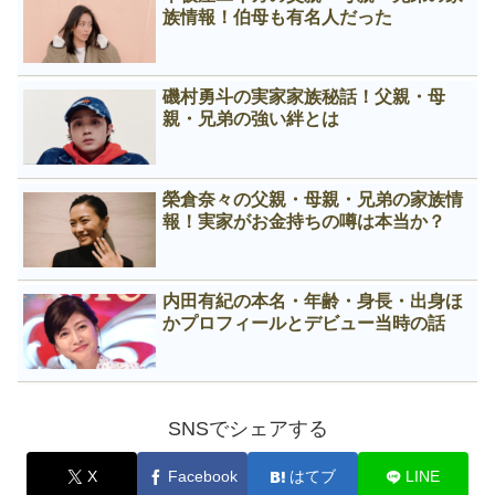
族情報！伯母も有名人だった
磯村勇斗の実家家族秘話！父親・母
親・兄弟の強い絆とは
榮倉奈々の父親・母親・兄弟の家族情
報！実家がお金持ちの噂は本当か？
内田有紀の本名・年齢・身長・出身ほ
かプロフィールとデビュー当時の話
SNSでシェアする
X
Facebook
はてブ
LINE