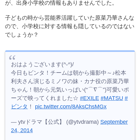
が、出身小学校の情報もありませんでした。
子どもの時から芸能界活躍していた原菜乃華さんな
ので、小学校に対する情報も隠しているのではない
でしょうか？
おはようございます(^-^)/
今日もビンタ！チームは朝から撮影中～♪松本
利夫さん演じるミノワの妹・カナ役の原菜乃華
ちゃん！朝から元気いっぱい(“⌒∇⌒”)可愛いポ
ーズで映ってくれました☆
#EXILE
#MATSU
#
ビンタ
！
pic.twitter.com/8AksChsMGx
— ytvドラマ【公式】 (@ytvdrama)
September
24, 2014