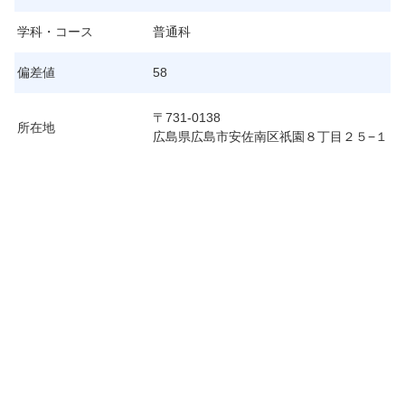
学科・コース
普通科
偏差値
58
〒731-0138
所在地
広島県広島市安佐南区祇園８丁目２５−１