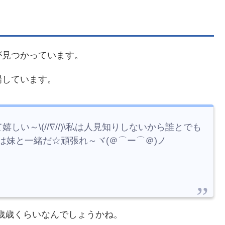
が見つかっています。
場しています。
い～\(//∇//)\私は人見知りしないから誰とでも
ことは妹と一緒だ☆頑張れ～ヾ(＠⌒ー⌒＠)ノ
7歳歳くらいなんでしょうかね。