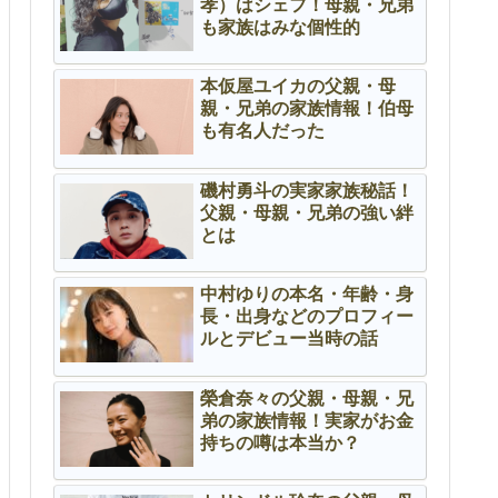
孝）はシェフ！母親・兄弟
も家族はみな個性的
本仮屋ユイカの父親・母
親・兄弟の家族情報！伯母
も有名人だった
磯村勇斗の実家家族秘話！
父親・母親・兄弟の強い絆
とは
中村ゆりの本名・年齢・身
長・出身などのプロフィー
ルとデビュー当時の話
榮倉奈々の父親・母親・兄
弟の家族情報！実家がお金
持ちの噂は本当か？