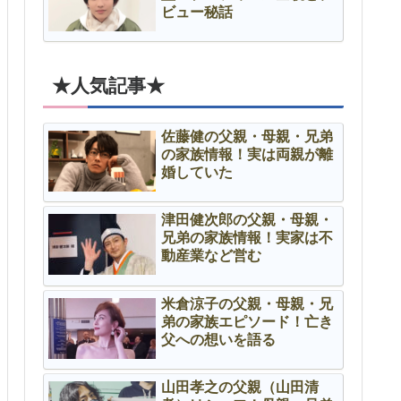
ビュー秘話
★人気記事★
佐藤健の父親・母親・兄弟
の家族情報！実は両親が離
婚していた
津田健次郎の父親・母親・
兄弟の家族情報！実家は不
動産業など営む
米倉涼子の父親・母親・兄
弟の家族エピソード！亡き
父への想いを語る
山田孝之の父親（山田清