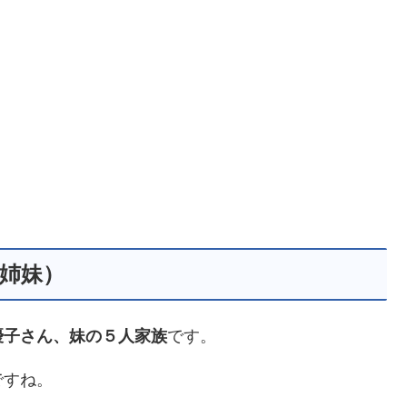
姉妹）
優子さん、妹の５人家族
です。
ですね。