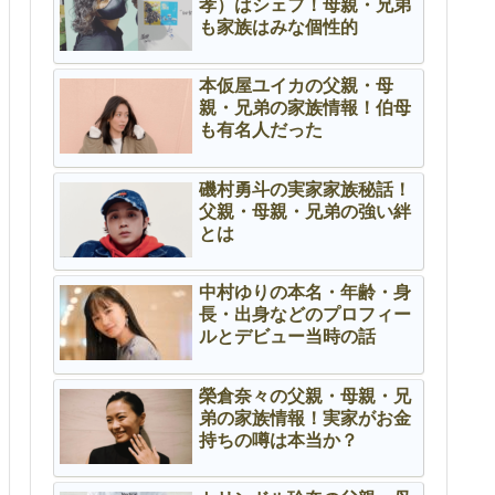
孝）はシェフ！母親・兄弟
も家族はみな個性的
本仮屋ユイカの父親・母
親・兄弟の家族情報！伯母
も有名人だった
磯村勇斗の実家家族秘話！
父親・母親・兄弟の強い絆
とは
中村ゆりの本名・年齢・身
長・出身などのプロフィー
ルとデビュー当時の話
榮倉奈々の父親・母親・兄
弟の家族情報！実家がお金
持ちの噂は本当か？