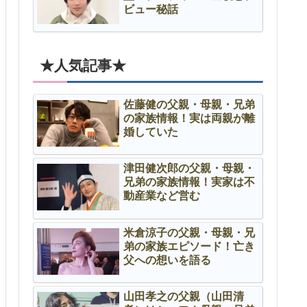
ビュー秘話
★人気記事★
佐藤健の父親・母親・兄弟
の家族情報！実は両親が離
婚していた
津田健次郎の父親・母親・
兄弟の家族情報！実家は不
動産業など営む
米倉涼子の父親・母親・兄
弟の家族エピソード！亡き
父への想いを語る
山田孝之の父親（山田清