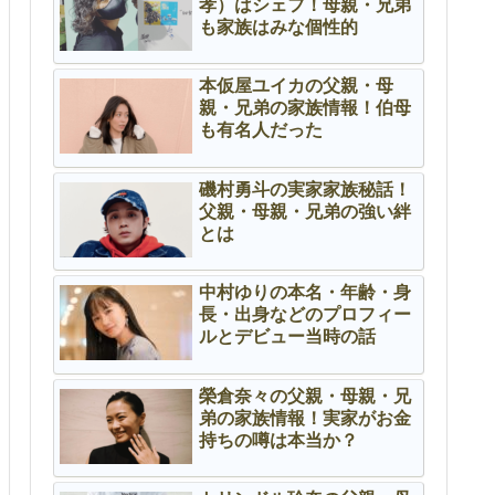
孝）はシェフ！母親・兄弟
も家族はみな個性的
本仮屋ユイカの父親・母
親・兄弟の家族情報！伯母
も有名人だった
磯村勇斗の実家家族秘話！
父親・母親・兄弟の強い絆
とは
中村ゆりの本名・年齢・身
長・出身などのプロフィー
ルとデビュー当時の話
榮倉奈々の父親・母親・兄
弟の家族情報！実家がお金
持ちの噂は本当か？