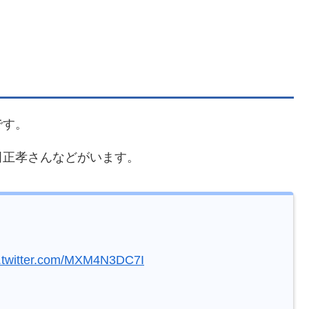
です。
田正孝さんなどがいます。
c.twitter.com/MXM4N3DC7I