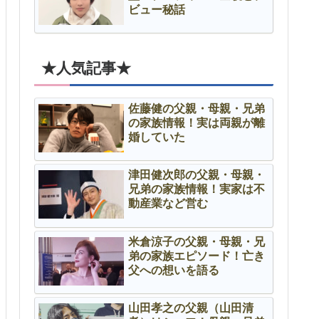
ビュー秘話
★人気記事★
佐藤健の父親・母親・兄弟
の家族情報！実は両親が離
婚していた
津田健次郎の父親・母親・
兄弟の家族情報！実家は不
動産業など営む
米倉涼子の父親・母親・兄
弟の家族エピソード！亡き
父への想いを語る
山田孝之の父親（山田清