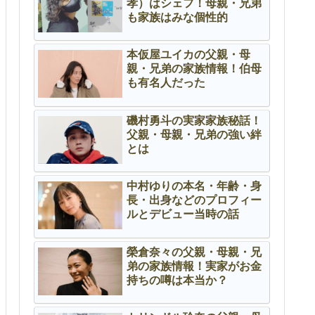
孝）はシェフ！母親・兄弟
も家族はみな個性的
本仮屋ユイカの父親・母
親・兄弟の家族情報！伯母
も有名人だった
磯村勇斗の実家家族秘話！
父親・母親・兄弟の強い絆
とは
中村ゆりの本名・年齢・身
長・出身などのプロフィー
ルとデビュー当時の話
榮倉奈々の父親・母親・兄
弟の家族情報！実家がお金
持ちの噂は本当か？