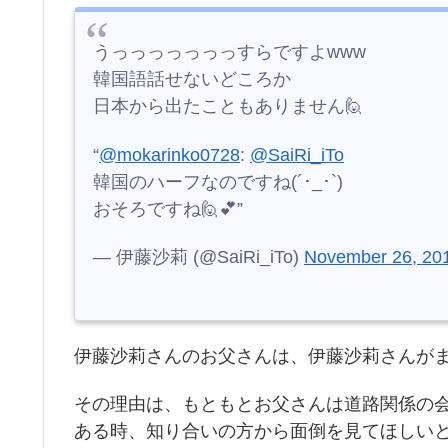
うっっっっっっっすらですよwww
韓国語話せないどころか
日本から出たこともありません🙋
“
@mokarinko0728
:
@SaiRi_iTo
韓国のハーフなのですね(´･_･`)
おそろですね🙋💕”
— 伊藤沙莉 (@SaiRi_iTo)
November 26, 20
伊藤沙莉さんのお父さんは、伊藤沙莉さんが
その理由は、もともとお父さんは道路関係の
ある時、知り合いの方から面倒を見てほしいと