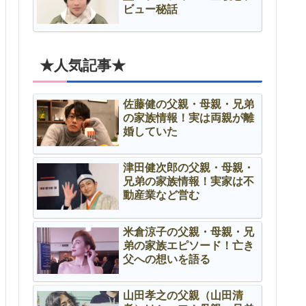
ビュー秘話
★人気記事★
佐藤健の父親・母親・兄弟
の家族情報！実は両親が離
婚していた
津田健次郎の父親・母親・
兄弟の家族情報！実家は不
動産業など営む
米倉涼子の父親・母親・兄
弟の家族エピソード！亡き
父への想いを語る
山田孝之の父親（山田清